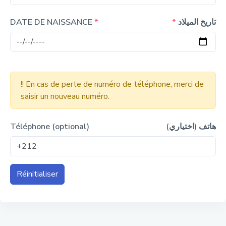
DATE DE NAISSANCE
*
*
تاريخ الميلاد
!! En cas de perte de numéro de téléphone, merci de
saisir un nouveau numéro.
Téléphone (optional)
هاتف (اختياري)
Réinitialiser